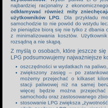
najbardziej racjonalny z ekonomiczneg
odkłamywać również mity zniechęcaj
użytkowników LPG
. Dla przykładu m
samochodzie to nie powód do wstydu lec
że pieniądze biorą się nie tylko z dbania
z minimalizowania kosztów. Użytkowni
rozsądną a nie skąpą.
Z myślą o osobach, które jeszcze się 
LPG podsumowujemy najważniejsze korzy
oszczędności w wydatkach na paliwo,
zwiększony zasięg – po zatankow
możemy przejechać o kilkaset kilo
stacji paliwowej niż na samej benz
więcej będzie można przejechać
samochodu oraz zastosowanego zbio
stosowanie LPG zwiększa „żywotność” 