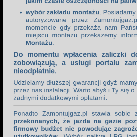
jakim czasie oszczędności na paliwi
wybór zakładu montażu
. Posiadamy
autoryzowane przez Zamontujgaz.p
momencie gdy przekażą nam Państ
miejscu montażu przekażemy info
Montażu
.
Do momentu wpłacenia zaliczki d
zobowiązują, a usługi portalu za
nieodpłatnie.
Udzielamy dłuższej gwarancji gdyż mamy
przez nas instalacji. Warto abyś i Ty się o 
żadnymi dodatkowymi opłatami.
Ponadto Zamontujgaz.pl stawia sobie
przekonanych, że jazda na gazie p
firmowy budżet nie powodując zagroż
użytkowników
. Wybór paliwa LPG jest