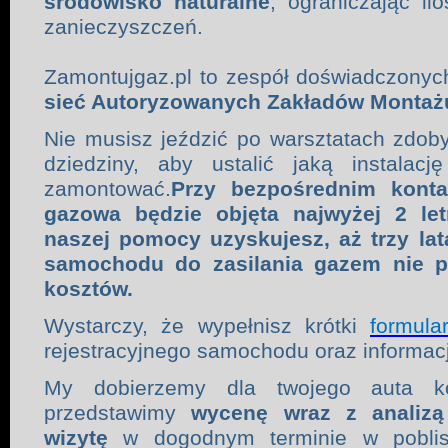
środowisko naturalne
, ograniczając i
zanieczyszczeń.
Zamontujgaz.pl to zespół doświadczony
sieć Autoryzowanych Zakładów Montaż
Nie musisz jeździć po warsztatach zdob
dziedziny, aby ustalić jaką instala
zamontować.
Przy bezpośrednim konta
gazowa będzie objęta najwyżej 2 let
naszej pomocy uzyskujesz, aż trzy la
samochodu do zasilania gazem nie p
kosztów.
Wystarczy, że wypełnisz krótki
formula
rejestracyjnego samochodu oraz informacj
My dobierzemy dla twojego auta ko
przedstawimy
wycenę wraz z analizą
wizytę
w dogodnym terminie w poblis