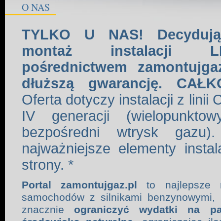
O NAS
TYLKO U NAS! Decydują
montaż instalacji
pośrednictwem zamontujga
dłuższą gwarancję. CAŁ
Oferta dotyczy instalacji z l
IV generacji (wielopunkt
bezpośredni wtrysk gazu)
najważniejsze elementy instal
strony. *
Portal zamontujgaz.pl
to najlepsze r
samochodów z silnikami benzynowymi, 
znacznie
ograniczyć wydatki na pa